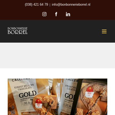
Ga
(038) 421 64 79
|
info@bonbonnerieborrel.nl
naar
Instagram
Facebook
LinkedIn
inhoud