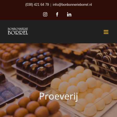
Ga
(038) 421 64 79
|
info@bonbonnerieborrel.nl
naar
Instagram
Facebook
LinkedIn
inhoud
Proeverij