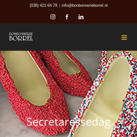
Ga
(038) 421 64 79
|
info@bonbonnerieborrel.nl
naar
Instagram
Facebook
LinkedIn
inhoud
Secretaressedag