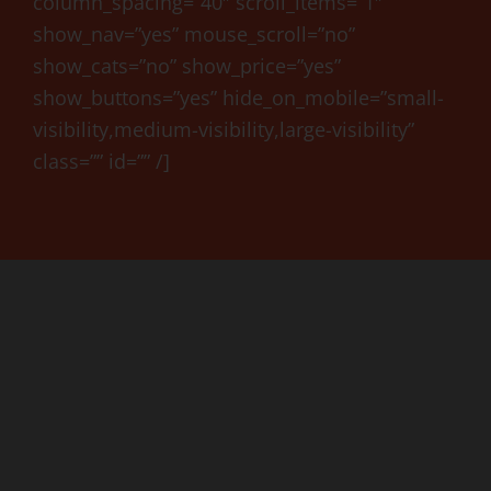
column_spacing=”40″ scroll_items=”1″
show_nav=”yes” mouse_scroll=”no”
show_cats=”no” show_price=”yes”
show_buttons=”yes” hide_on_mobile=”small-
visibility,medium-visibility,large-visibility”
class=”” id=”” /]