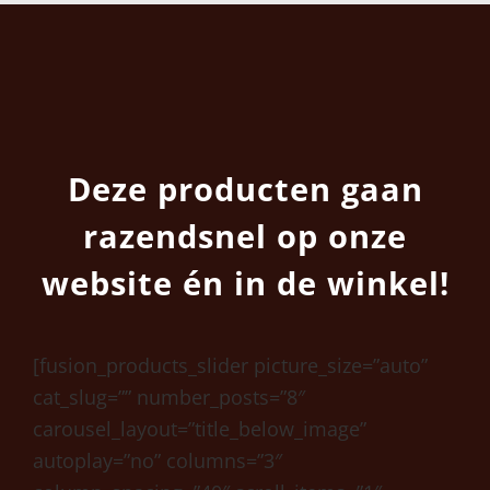
Deze producten gaan
razendsnel op onze
website én in de winkel!
[fusion_products_slider picture_size=”auto”
cat_slug=”” number_posts=”8″
carousel_layout=”title_below_image”
autoplay=”no” columns=”3″